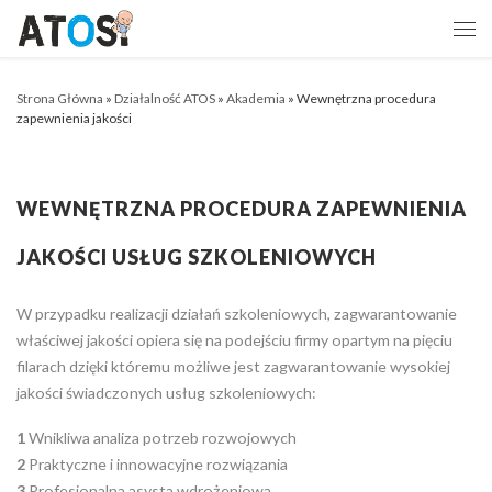
Skip to content
Me
Strona Główna
»
Działalność ATOS
»
Akademia
»
Wewnętrzna procedura
zapewnienia jakości
WEWNĘTRZNA PROCEDURA ZAPEWNIENIA
JAKOŚCI USŁUG SZKOLENIOWYCH
W przypadku realizacji działań szkoleniowych, zagwarantowanie
właściwej jakości opiera się na podejściu firmy opartym na pięciu
filarach dzięki któremu możliwe jest zagwarantowanie wysokiej
jakości świadczonych usług szkoleniowych:
1
Wnikliwa analiza potrzeb rozwojowych
2
Praktyczne i innowacyjne rozwiązania
3
Profesjonalna asysta wdrożeniowa