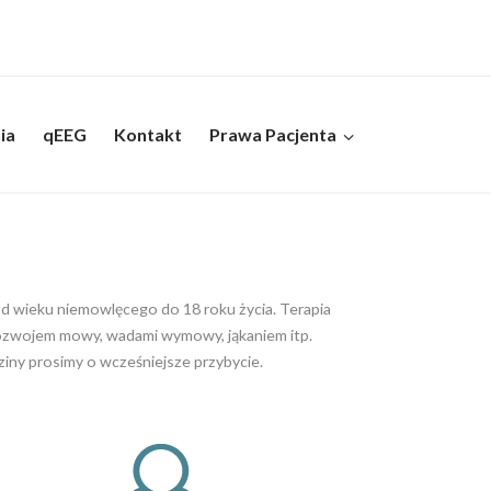
ia
qEEG
Kontakt
Prawa Pacjenta
od wieku niemowlęcego do 18 roku życia. Terapia
 rozwojem mowy, wadami wymowy, jąkaniem itp.
iny prosimy o wcześniejsze przybycie.