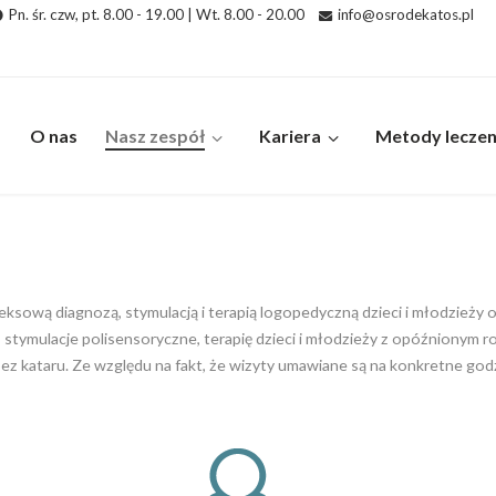
Pn. śr. czw, pt. 8.00 - 19.00 | Wt. 8.00 - 20.00
info@osrodekatos.pl
O nas
Nasz zespół
Kariera
Metody leczen
eksową diagnozą, stymulacją i terapią logopedyczną dzieci i młodzieży 
, stymulacje polisensoryczne, terapię dzieci i młodzieży z opóźnionym
 kataru. Ze względu na fakt, że wizyty umawiane są na konkretne godz